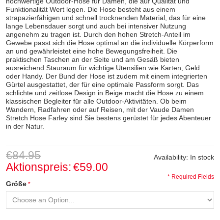
hochwertige Outdoor-Hose für Damen, die auf Qualität und
Funktionalität Wert legen. Die Hose besteht aus einem
strapazierfähigen und schnell trocknenden Material, das für eine
lange Lebensdauer sorgt und auch bei intensiver Nutzung
angenehm zu tragen ist. Durch den hohen Stretch-Anteil im
Gewebe passt sich die Hose optimal an die individuelle Körperform
an und gewährleistet eine hohe Bewegungsfreiheit. Die
praktischen Taschen an der Seite und am Gesäß bieten
ausreichend Stauraum für wichtige Utensilien wie Karten, Geld
oder Handy. Der Bund der Hose ist zudem mit einem integrierten
Gürtel ausgestattet, der für eine optimale Passform sorgt. Das
schlichte und zeitlose Design in Beige macht die Hose zu einem
klassischen Begleiter für alle Outdoor-Aktivitäten. Ob beim
Wandern, Radfahren oder auf Reisen, mit der Vaude Damen
Stretch Hose Farley sind Sie bestens gerüstet für jedes Abenteuer
in der Natur.
€84.95
Availability:
In stock
Aktionspreis:
€59.00
* Required Fields
Größe