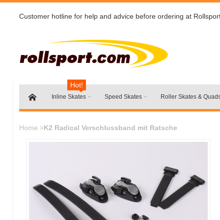
Customer hotline for help and advice before ordering at Rollspor
Hot!
Inline Skates
Speed Skates
Roller Skates & Quad
Home
>
K2 Radical Verschlussband mit Ratsche